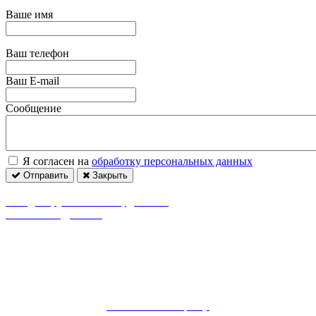
Ваше имя
Ваш телефон
Ваш E-mail
Сообщение
Я согласен на
обработку персональных данных
Отправить
Закрыть
Пн. – Сб.: с 8:00 до 20:00 / Вс. 08:00 - 19:00
г. Видное, ул. 8-я Линия, дом 13А
borovienskii@mail.ru
Независимый центр