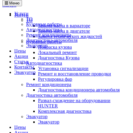
Меню
наверх
Услуги
Услуги
ТО
ТО
Кузовные работы
Замена масла в вариаторе
Автодиагностика
Замена масла в двигателе
Ремонт кондиционера
Замена технических жидкостей
Диагностика автомобиля
Кузовные работы
Эвакуатор
Покраска кузова
Цены
Локальный ремонт
Акции
Диагностика Кузова
Статьи
Автодиагностика
Контакты
Установка сигнализации
Эвакуатор
Ремонт и восстановление проводки
Регулировка фар
Ремонт кондиционера
Диагностика кондиционера автомобиля
Диагностика автомобиля
Развал-схождение на оборудовании
HUNTER
Комплексная диагностика
Эвакуатор
Эвакуатор
Цены
Акции